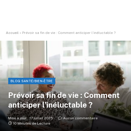
Accueil
»
Prévoir sa fin de vie : Comment anticiper l’inéluctable ?
BLOG SANTÉ/BIEN-ÊTRE
Prévoir sa fin de vie : Comment
anticiper l’inéluctable ?
Mise à jour:
17 juillet 2025
Aucun commentaire
10 Minutes de Lecture