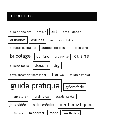
ÉTIQUETTES
art
aide financière
amour
art du dessin
artisanat
astuces
astuces cuisine
astuces culinaires
astuces de cuisine
bien-être
bricolage
cuisine
coiffure
créativité
dessin
diy
cuisine facile
france
développement personnel
guide complet
guide pratique
géométrie
jardinage
interprétation
jeux de société
mathématiques
jeux vidéo
loisirs créatifs
mode
minecraft
maîtriser
méthodes