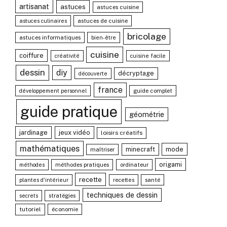
artisanat
astuces
astuces cuisine
astuces de cuisine
astuces culinaires
bricolage
astuces informatiques
bien-être
cuisine
coiffure
créativité
cuisine facile
dessin
diy
décryptage
découverte
france
guide complet
développement personnel
guide pratique
géométrie
jardinage
jeux vidéo
loisirs créatifs
mathématiques
minecraft
mode
maîtriser
origami
méthodes pratiques
ordinateur
méthodes
recette
santé
plantes d'intérieur
recettes
techniques de dessin
stratégies
secrets
tutoriel
économie