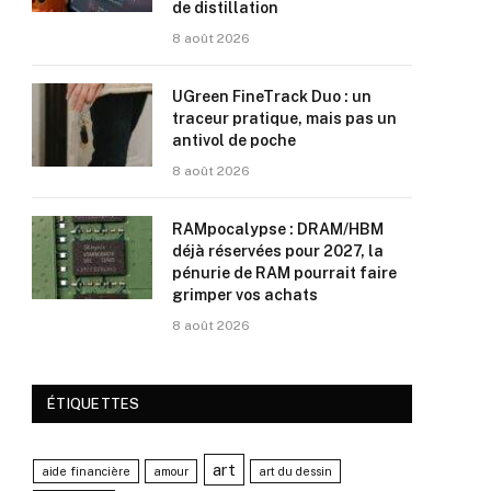
de distillation
8 août 2026
UGreen FineTrack Duo : un
traceur pratique, mais pas un
antivol de poche
8 août 2026
RAMpocalypse : DRAM/HBM
déjà réservées pour 2027, la
pénurie de RAM pourrait faire
grimper vos achats
8 août 2026
ÉTIQUETTES
art
aide financière
amour
art du dessin