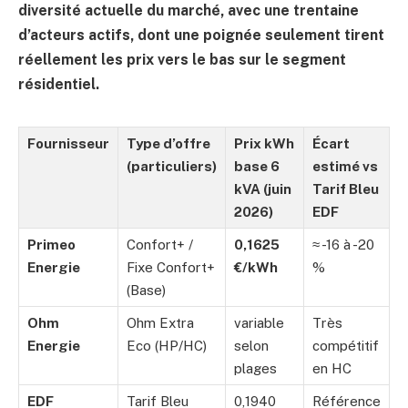
diversité actuelle du marché, avec une trentaine
d’acteurs actifs, dont une poignée seulement tirent
réellement les prix vers le bas sur le segment
résidentiel.
Fournisseur
Type d’offre
Prix kWh
Écart
(particuliers)
base 6
estimé vs
kVA (juin
Tarif Bleu
2026)
EDF
Primeo
Confort+ /
0,1625
≈ -16 à -20
Energie
Fixe Confort+
€/kWh
%
(Base)
Ohm
Ohm Extra
variable
Très
Energie
Eco (HP/HC)
selon
compétitif
plages
en HC
EDF
Tarif Bleu
0,1940
Référence