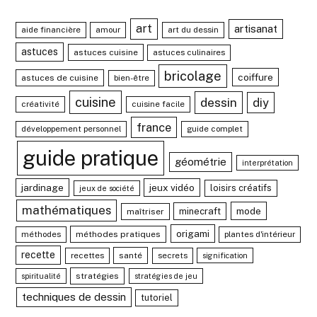
art
artisanat
aide financière
amour
art du dessin
astuces
astuces cuisine
astuces culinaires
bricolage
coiffure
astuces de cuisine
bien-être
cuisine
dessin
diy
créativité
cuisine facile
france
développement personnel
guide complet
guide pratique
géométrie
interprétation
jardinage
jeux vidéo
loisirs créatifs
jeux de société
mathématiques
mode
minecraft
maîtriser
origami
méthodes
méthodes pratiques
plantes d'intérieur
recette
recettes
santé
secrets
signification
stratégies
spiritualité
stratégies de jeu
techniques de dessin
tutoriel