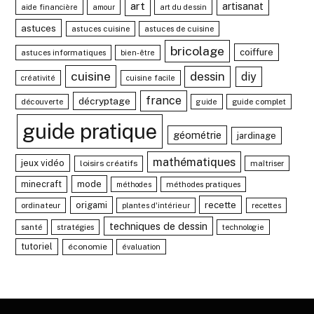
art
artisanat
aide financière
amour
art du dessin
astuces
astuces cuisine
astuces de cuisine
bricolage
coiffure
astuces informatiques
bien-être
cuisine
dessin
diy
créativité
cuisine facile
france
décryptage
découverte
guide complet
guide
guide pratique
géométrie
jardinage
mathématiques
jeux vidéo
loisirs créatifs
maîtriser
minecraft
mode
méthodes pratiques
méthodes
recette
origami
ordinateur
plantes d'intérieur
recettes
techniques de dessin
santé
stratégies
technologie
tutoriel
économie
évaluation