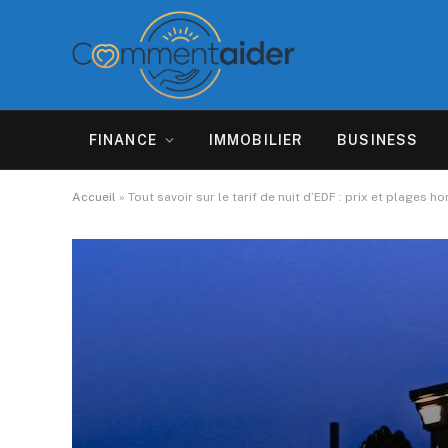
FINANCE
IMMOBILIER
BUSINESS
Accueil
»
Tout savoir sur le tarif de nuit d’EDF : prix et plages 