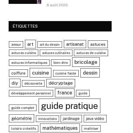
8 août 2026
ÉTIQUETTES
art
artisanat
astuces
amour
art du dessin
astuces cuisine
astuces de cuisine
astuces culinaires
bricolage
astuces informatiques
bien-être
cuisine
dessin
coiffure
cuisine facile
diy
décryptage
découverte
france
guide
développement personnel
guide pratique
guide complet
géométrie
jardinage
jeux vidéo
innovations
mathématiques
loisirs créatifs
maîtriser