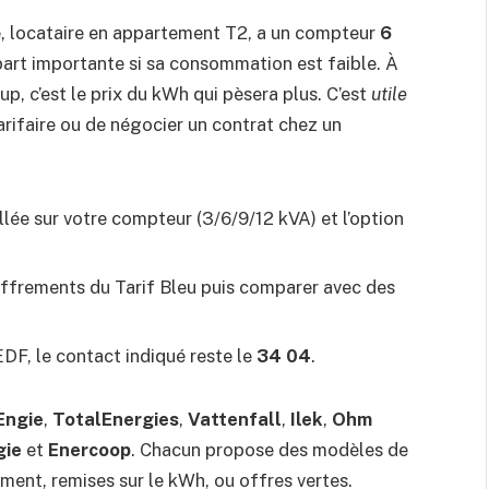
e, locataire en appartement T2, a un compteur
6
part importante si sa consommation est faible. À
p, c’est le prix du kWh qui pèsera plus. C’est
utile
arifaire ou de négocier un contrat chez un
llée sur votre compteur (3/6/9/12 kVA) et l’option
iffrements du Tarif Bleu puis comparer avec des
EDF, le contact indiqué reste le
34 04
.
Engie
,
TotalEnergies
,
Vattenfall
,
Ilek
,
Ohm
gie
et
Enercoop
. Chacun propose des modèles de
nement, remises sur le kWh, ou offres vertes.