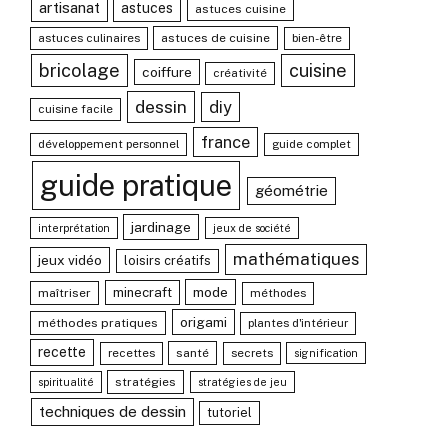
artisanat
astuces
astuces cuisine
astuces culinaires
astuces de cuisine
bien-être
bricolage
cuisine
coiffure
créativité
dessin
diy
cuisine facile
france
développement personnel
guide complet
guide pratique
géométrie
jardinage
interprétation
jeux de société
mathématiques
jeux vidéo
loisirs créatifs
mode
minecraft
maîtriser
méthodes
origami
méthodes pratiques
plantes d'intérieur
recette
recettes
santé
secrets
signification
stratégies
spiritualité
stratégies de jeu
techniques de dessin
tutoriel