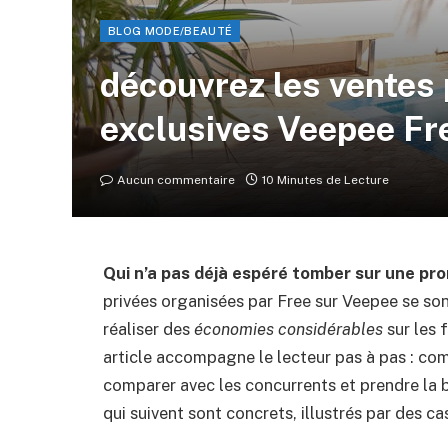
BLOG MODE/BEAUTÉ
découvrez les ventes 
exclusives Veepee Fr
Aucun commentaire
10 Minutes de Lecture
Qui n’a pas déjà espéré tomber sur une p
privées organisées par Free sur Veepee se 
réaliser des
économies considérables
sur les 
article accompagne le lecteur pas à pas : co
comparer avec les concurrents et prendre la 
qui suivent sont concrets, illustrés par des ca