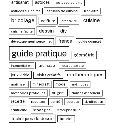
artisanat
astuces
astuces cuisine
astuces culinaires
astuces de cuisine
bien-être
bricolage
cuisine
coiffure
créativité
dessin
diy
cuisine facile
france
développement personnel
guide complet
guide pratique
géométrie
jardinage
interprétation
jeux de société
mathématiques
jeux vidéo
loisirs créatifs
mode
minecraft
maîtriser
méthodes
origami
méthodes pratiques
plantes d'intérieur
recette
recettes
santé
secrets
signification
stratégies
spiritualité
stratégies de jeu
techniques de dessin
tutoriel