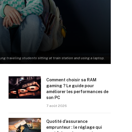
ung traveling students sitting at train station and using a laptop.
Comment choisir sa RAM
gaming ? Le guide pour
améliorer les performances de
son PC
7 août 2026
Quotité d’assurance
emprunteur : le réglage qui