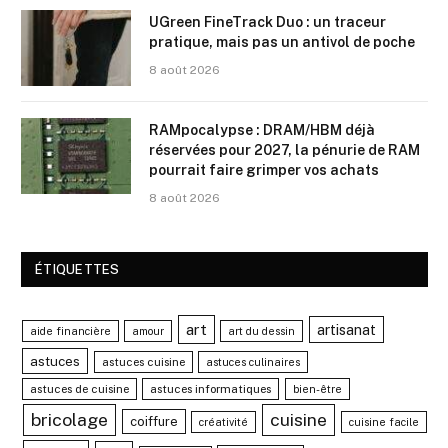
UGreen FineTrack Duo : un traceur
pratique, mais pas un antivol de poche
8 août 2026
RAMpocalypse : DRAM/HBM déjà
réservées pour 2027, la pénurie de RAM
pourrait faire grimper vos achats
8 août 2026
ÉTIQUETTES
art
artisanat
aide financière
amour
art du dessin
astuces
astuces cuisine
astuces culinaires
astuces de cuisine
astuces informatiques
bien-être
bricolage
cuisine
coiffure
créativité
cuisine facile