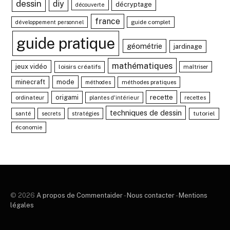
dessin
diy
décryptage
découverte
france
guide complet
développement personnel
guide pratique
géométrie
jardinage
mathématiques
jeux vidéo
loisirs créatifs
maîtriser
minecraft
mode
méthodes pratiques
méthodes
recette
origami
ordinateur
plantes d'intérieur
recettes
techniques de dessin
santé
stratégies
tutoriel
secrets
économie
© 2026
A propos de Commentaider
-
Nous contacter
-
Mentions
légales