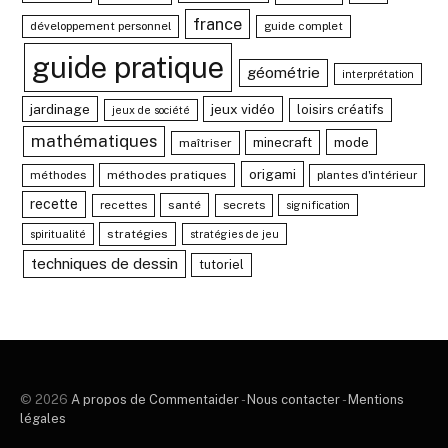
france
développement personnel
guide complet
guide pratique
géométrie
interprétation
jardinage
jeux vidéo
loisirs créatifs
jeux de société
mathématiques
mode
minecraft
maîtriser
origami
méthodes
méthodes pratiques
plantes d'intérieur
recette
recettes
santé
secrets
signification
stratégies
spiritualité
stratégies de jeu
techniques de dessin
tutoriel
© 2026
A propos de Commentaider
-
Nous contacter
-
Mentions
légales