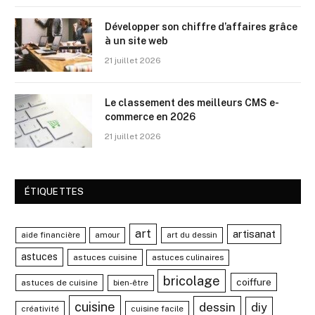
Développer son chiffre d’affaires grâce
à un site web
21 juillet 2026
Le classement des meilleurs CMS e-
commerce en 2026
21 juillet 2026
ÉTIQUETTES
art
artisanat
aide financière
amour
art du dessin
astuces
astuces cuisine
astuces culinaires
bricolage
coiffure
astuces de cuisine
bien-être
cuisine
dessin
diy
créativité
cuisine facile