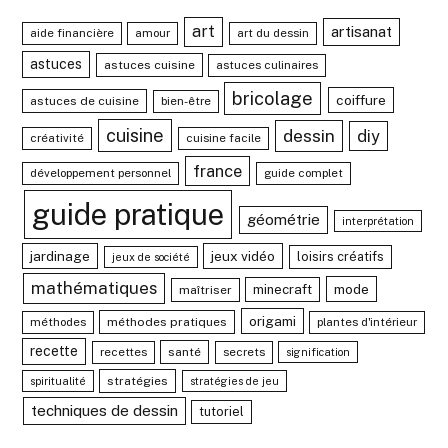
art
artisanat
aide financière
amour
art du dessin
astuces
astuces cuisine
astuces culinaires
bricolage
coiffure
astuces de cuisine
bien-être
cuisine
dessin
diy
créativité
cuisine facile
france
développement personnel
guide complet
guide pratique
géométrie
interprétation
jardinage
jeux vidéo
loisirs créatifs
jeux de société
mathématiques
mode
minecraft
maîtriser
origami
méthodes
méthodes pratiques
plantes d'intérieur
recette
recettes
santé
secrets
signification
stratégies
spiritualité
stratégies de jeu
techniques de dessin
tutoriel