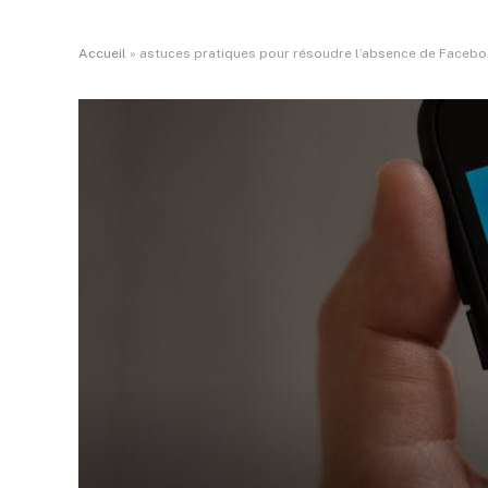
Accueil
»
astuces pratiques pour résoudre l’absence de Faceb