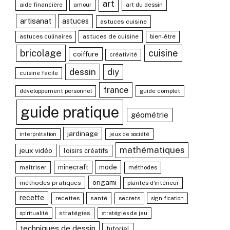
art
aide financière
amour
art du dessin
artisanat
astuces
astuces cuisine
astuces culinaires
astuces de cuisine
bien-être
bricolage
cuisine
coiffure
créativité
dessin
diy
cuisine facile
france
développement personnel
guide complet
guide pratique
géométrie
jardinage
interprétation
jeux de société
mathématiques
jeux vidéo
loisirs créatifs
mode
minecraft
maîtriser
méthodes
origami
méthodes pratiques
plantes d'intérieur
recette
recettes
santé
secrets
signification
stratégies
spiritualité
stratégies de jeu
techniques de dessin
tutoriel