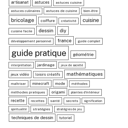
artisanat
astuces
astuces cuisine
astuces culinaires
astuces de cuisine
bien-être
bricolage
cuisine
coiffure
créativité
dessin
diy
cuisine facile
france
développement personnel
guide complet
guide pratique
géométrie
jardinage
interprétation
jeux de société
mathématiques
jeux vidéo
loisirs créatifs
mode
minecraft
maîtriser
méthodes
origami
méthodes pratiques
plantes d'intérieur
recette
recettes
santé
secrets
signification
stratégies
spiritualité
stratégies de jeu
techniques de dessin
tutoriel