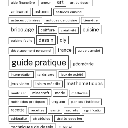
art
aide financière
amour
art du dessin
artisanat
astuces
astuces cuisine
astuces culinaires
astuces de cuisine
bien-être
bricolage
cuisine
coiffure
créativité
dessin
diy
cuisine facile
france
développement personnel
guide complet
guide pratique
géométrie
jardinage
interprétation
jeux de société
mathématiques
jeux vidéo
loisirs créatifs
mode
minecraft
maîtriser
méthodes
origami
méthodes pratiques
plantes d'intérieur
recette
recettes
santé
secrets
signification
stratégies
spiritualité
stratégies de jeu
techniques de dessin
tutoriel