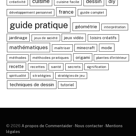
cuisine
dessin
diy
créativité
cuisine facile
france
développement personnel
guide complet
guide pratique
géométrie
interprétation
jardinage
jeux vidéo
loisirs créatifs
jeux de société
mathématiques
mode
minecraft
maîtriser
origami
méthodes
méthodes pratiques
plantes d'intérieur
recette
recettes
santé
secrets
signification
stratégies
spiritualité
stratégies de jeu
techniques de dessin
tutoriel
© 2026
A propos de Commentaider
-
Nous contacter
-
Mentions
légales