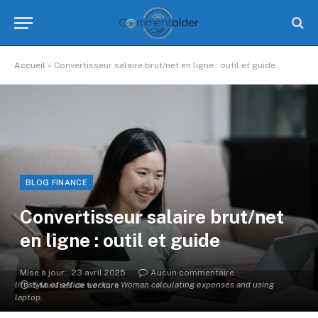
Accueil
»
Convertisseur salaire brut/net en ligne : outil et guide
BLOG FINANCE
Convertisseur salaire brut/net
en ligne : outil et guide
Mise à jour:
23 avril 2025
Aucun commentaire
lifestyle of office workers Woman calculating expenses and using
5 Minutes de Lecture
laptop.