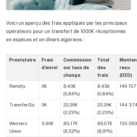
Voici un aperçu des frais appliqués par les principaux
opérateurs pour un transfert de 1000€ réceptionnés
en espèces et en dinars algériens :
Prestataire
Frais
Commission
Total
Montan
d’envoi
sur taux de
des
reçu
change
frais
(DZD)
Remitly
0€
8,43€
8,43€
146 157
(0,84%)
(0,84%)
TransferGo
0€
22,26€
22,26€
144 37
(2,23%)
(2,23%)
Western
3,90€
85,17€
89,07€
135 09
Union
(8,52%)
(8,91%)