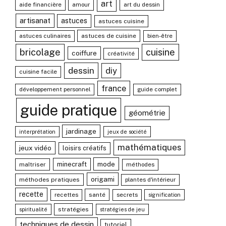
art
aide financière
amour
art du dessin
artisanat
astuces
astuces cuisine
astuces culinaires
astuces de cuisine
bien-être
bricolage
cuisine
coiffure
créativité
dessin
diy
cuisine facile
france
développement personnel
guide complet
guide pratique
géométrie
jardinage
interprétation
jeux de société
mathématiques
jeux vidéo
loisirs créatifs
mode
minecraft
maîtriser
méthodes
origami
méthodes pratiques
plantes d'intérieur
recette
recettes
santé
secrets
signification
stratégies
spiritualité
stratégies de jeu
techniques de dessin
tutoriel