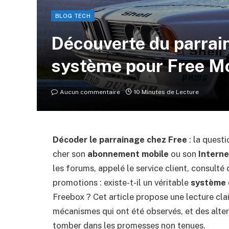
BLOG TECH
Découverte du parraina
système pour Free Mo
Aucun commentaire
10 Minutes de Lecture
Décoder le parrainage chez Free
: la quest
cher son
abonnement mobile
ou son
Interne
les forums, appelé le service client, consulté
promotions : existe-t-il un véritable
système 
Freebox ? Cet article propose une lecture clai
mécanismes qui ont été observés, et des alter
tomber dans les promesses non tenues.