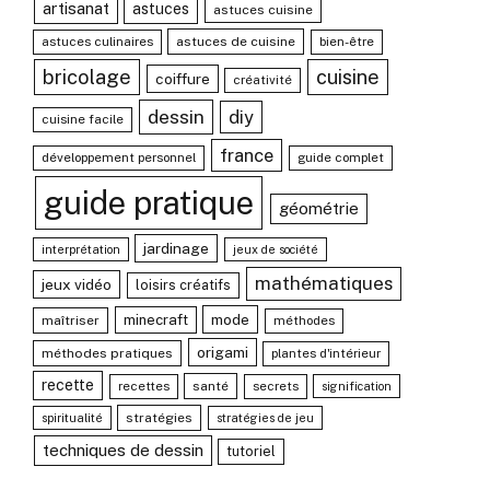
artisanat
astuces
astuces cuisine
astuces culinaires
astuces de cuisine
bien-être
bricolage
cuisine
coiffure
créativité
dessin
diy
cuisine facile
france
développement personnel
guide complet
guide pratique
géométrie
jardinage
interprétation
jeux de société
mathématiques
jeux vidéo
loisirs créatifs
mode
minecraft
maîtriser
méthodes
origami
méthodes pratiques
plantes d'intérieur
recette
recettes
santé
secrets
signification
stratégies
spiritualité
stratégies de jeu
techniques de dessin
tutoriel