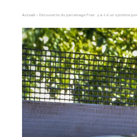
Accueil
»
Découverte du parrainage Free : y a-t-il un système po