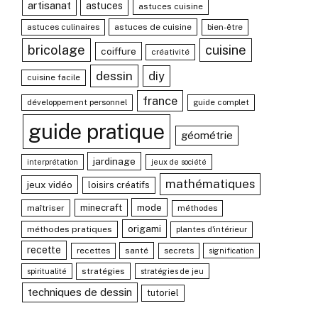
artisanat
astuces
astuces cuisine
astuces culinaires
astuces de cuisine
bien-être
bricolage
cuisine
coiffure
créativité
dessin
diy
cuisine facile
france
développement personnel
guide complet
guide pratique
géométrie
jardinage
interprétation
jeux de société
mathématiques
jeux vidéo
loisirs créatifs
mode
minecraft
maîtriser
méthodes
origami
méthodes pratiques
plantes d'intérieur
recette
recettes
santé
secrets
signification
stratégies
spiritualité
stratégies de jeu
techniques de dessin
tutoriel