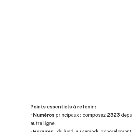
Points essentiels à retenir :
•
Numéros
principaux : composez
2323
depu
autre ligne.
•
Horaires
: du lundi au samedi, généralement 