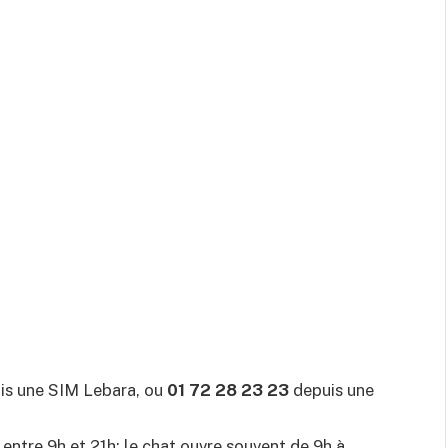
is une SIM Lebara, ou
01 72 28 23 23
depuis une
entre 9h et 21h; le chat ouvre souvent de 9h à