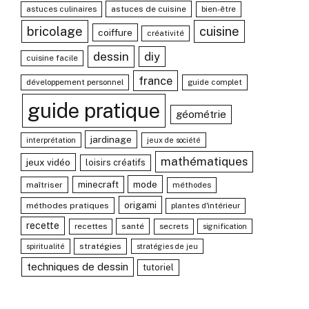
astuces culinaires
astuces de cuisine
bien-être
bricolage
cuisine
coiffure
créativité
dessin
diy
cuisine facile
france
développement personnel
guide complet
guide pratique
géométrie
jardinage
interprétation
jeux de société
mathématiques
jeux vidéo
loisirs créatifs
mode
minecraft
maîtriser
méthodes
origami
méthodes pratiques
plantes d'intérieur
recette
recettes
santé
secrets
signification
stratégies
spiritualité
stratégies de jeu
techniques de dessin
tutoriel