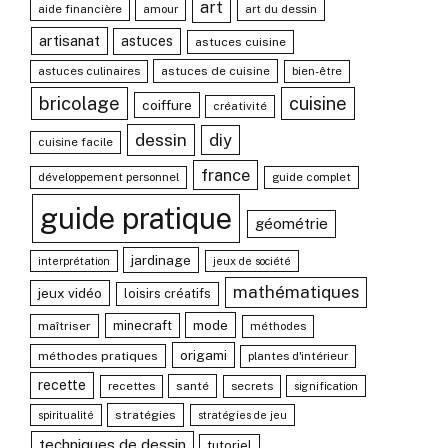
art
aide financière
amour
art du dessin
artisanat
astuces
astuces cuisine
astuces culinaires
astuces de cuisine
bien-être
bricolage
cuisine
coiffure
créativité
dessin
diy
cuisine facile
france
développement personnel
guide complet
guide pratique
géométrie
jardinage
interprétation
jeux de société
mathématiques
jeux vidéo
loisirs créatifs
mode
minecraft
maîtriser
méthodes
origami
méthodes pratiques
plantes d'intérieur
recette
recettes
santé
secrets
signification
stratégies
spiritualité
stratégies de jeu
techniques de dessin
tutoriel