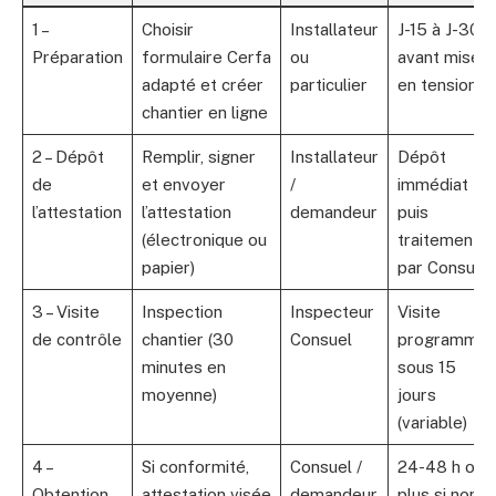
1 –
Choisir
Installateur
J-15 à J-30
Préparation
formulaire Cerfa
ou
avant mise
adapté et créer
particulier
en tension
chantier en ligne
2 – Dépôt
Remplir, signer
Installateur
Dépôt
de
et envoyer
/
immédiat
l’attestation
l’attestation
demandeur
puis
(électronique ou
traitement
papier)
par Consuel
3 – Visite
Inspection
Inspecteur
Visite
de contrôle
chantier (30
Consuel
programmé
minutes en
sous 15
moyenne)
jours
(variable)
4 –
Si conformité,
Consuel /
24-48 h ou
Obtention
attestation visée
demandeur
plus si non-