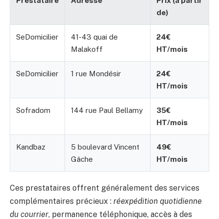
Prestataire
Adresse
Prix (à partir
de)
SeDomicilier
41-43 quai de
24€
Malakoff
HT/mois
SeDomicilier
1 rue Mondésir
24€
HT/mois
Sofradom
144 rue Paul Bellamy
35€
HT/mois
Kandbaz
5 boulevard Vincent
49€
Gâche
HT/mois
Ces prestataires offrent généralement des services
complémentaires précieux :
réexpédition quotidienne
du courrier
, permanence téléphonique, accès à des