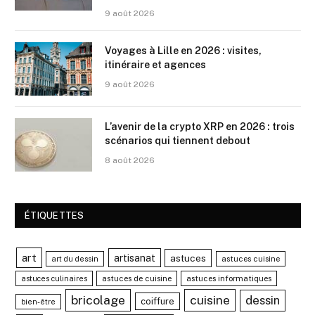
9 août 2026
Voyages à Lille en 2026 : visites,
itinéraire et agences
9 août 2026
L’avenir de la crypto XRP en 2026 : trois
scénarios qui tiennent debout
8 août 2026
ÉTIQUETTES
art
artisanat
astuces
astuces cuisine
art du dessin
astuces de cuisine
astuces informatiques
astuces culinaires
bricolage
cuisine
dessin
coiffure
bien-être