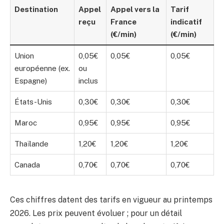
Destination
Appel
Appel vers la
Tarif
reçu
France
indicatif
(€/min)
(€/min)
Union
0,05€
0,05€
0,05€
européenne (ex.
ou
Espagne)
inclus
États-Unis
0,30€
0,30€
0,30€
Maroc
0,95€
0,95€
0,95€
Thaïlande
1,20€
1,20€
1,20€
Canada
0,70€
0,70€
0,70€
Ces chiffres datent des tarifs en vigueur au printemps
2026. Les prix peuvent évoluer ; pour un détail