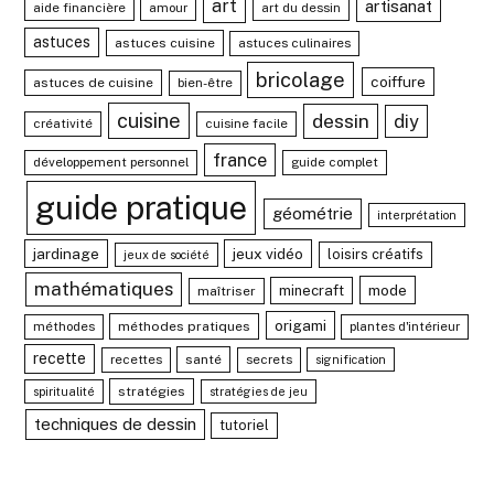
art
artisanat
aide financière
amour
art du dessin
astuces
astuces cuisine
astuces culinaires
bricolage
coiffure
astuces de cuisine
bien-être
cuisine
dessin
diy
créativité
cuisine facile
france
développement personnel
guide complet
guide pratique
géométrie
interprétation
jardinage
jeux vidéo
loisirs créatifs
jeux de société
mathématiques
mode
minecraft
maîtriser
origami
méthodes
méthodes pratiques
plantes d'intérieur
recette
recettes
santé
secrets
signification
stratégies
spiritualité
stratégies de jeu
techniques de dessin
tutoriel