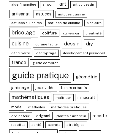
art
aide financière
amour
art du dessin
artisanat
astuces
astuces cuisine
astuces culinaires
astuces de cuisine
bien-être
bricolage
coiffure
créativité
conversion
cuisine
dessin
diy
cuisine facile
découverte
décryptage
développement personnel
france
guide complet
guide pratique
géométrie
jardinage
jeux vidéo
loisirs créatifs
mathématiques
minecraft
maîtriser
mode
méthodes
méthodes pratiques
origami
recette
ordinateur
plantes d'intérieur
recettes
santé
secrets
stratégies