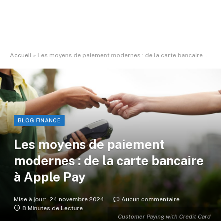
Accueil
»
Les moyens de paiement modernes : de la carte bancaire à Apple Pay
BLOG FINANCE
Les moyens de paiement
modernes : de la carte bancaire
à Apple Pay
Mise à jour:
24 novembre 2024
Aucun commentaire
8 Minutes de Lecture
Customer Paying with Credit Card