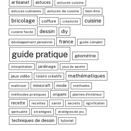
artisanat
astuces
astuces cuisine
astuces culinaires
astuces de cuisine
bien-être
bricolage
cuisine
coiffure
créativité
dessin
diy
cuisine facile
france
développement personnel
guide complet
guide pratique
géométrie
jardinage
interprétation
jeux de société
mathématiques
jeux vidéo
loisirs créatifs
mode
minecraft
maîtriser
méthodes
origami
méthodes pratiques
plantes d'intérieur
recette
recettes
santé
secrets
signification
stratégies
spiritualité
stratégies de jeu
techniques de dessin
tutoriel