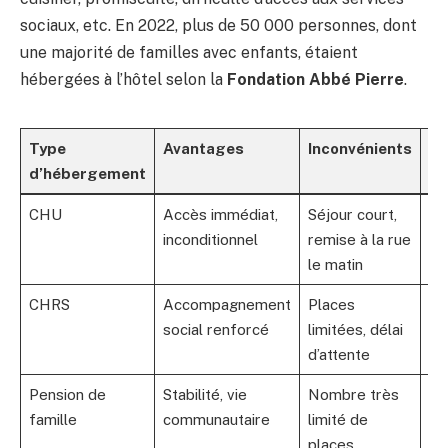
sociaux, etc. En 2022, plus de 50 000 personnes, dont
une majorité de familles avec enfants, étaient
hébergées à l’hôtel selon la
Fondation Abbé Pierre
.
Type
Avantages
Inconvénients
Mo
d’hébergement
d’
CHU
Accès immédiat,
Séjour court,
Via
inconditionnel
remise à la rue
pr
le matin
CHRS
Accompagnement
Places
Vi
social renforcé
limitées, délai
in
d’attente
Pension de
Stabilité, vie
Nombre très
Or
famille
communautaire
limité de
par
places
so