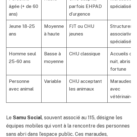
âgée (+ de 60
parfois EHPAD
spécialisées
ans)
d’urgence
Jeune 18-25
Moyenne
FJT ou CHU
Structures
ans
à haute
jeunes
associatives
spécialisées
Homme seul
Basse à
CHU classique
Accueils de
25-60 ans
moyenne
nuit, abris de
fortune
Personne
Variable
CHU acceptant
Maraudes
avec animal
les animaux
avec
vétérinaires
Le
Samu Social
, souvent associé au 115, désigne les
équipes mobiles qui vont à la rencontre des personnes
sans abri dans l’espace public. Ces maraudes,