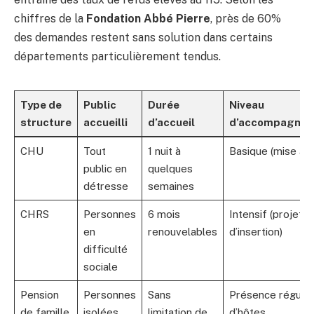
chiffres de la
Fondation Abbé Pierre
, près de 60%
des demandes restent sans solution dans certains
départements particulièrement tendus.
Type de
Public
Durée
Niveau
structure
accueilli
d’accueil
d’accompagne
CHU
Tout
1 nuit à
Basique (mise à l’a
public en
quelques
détresse
semaines
CHRS
Personnes
6 mois
Intensif (projet
en
renouvelables
d’insertion)
difficulté
sociale
Pension
Personnes
Sans
Présence réguliè
de famille
isolées,
limitation de
d’hôtes