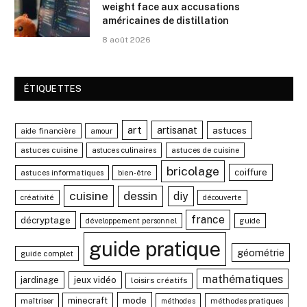
weight face aux accusations
américaines de distillation
8 août 2026
ÉTIQUETTES
art
artisanat
astuces
aide financière
amour
astuces cuisine
astuces de cuisine
astuces culinaires
bricolage
coiffure
astuces informatiques
bien-être
cuisine
dessin
diy
créativité
découverte
france
décryptage
développement personnel
guide
guide pratique
géométrie
guide complet
mathématiques
jardinage
jeux vidéo
loisirs créatifs
minecraft
mode
maîtriser
méthodes pratiques
méthodes