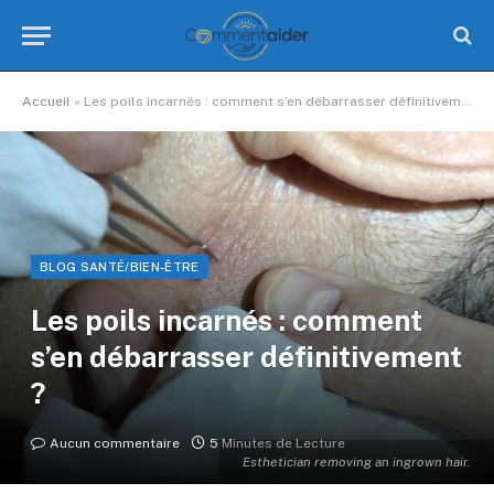
Accueil
»
Les poils incarnés : comment s’en débarrasser définitivement ?
BLOG SANTÉ/BIEN-ÊTRE
Les poils incarnés : comment
s’en débarrasser définitivement
?
Aucun commentaire
5 Minutes de Lecture
Esthetician removing an ingrown hair.