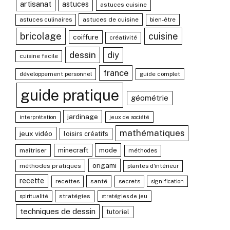
artisanat
astuces
astuces cuisine
astuces culinaires
astuces de cuisine
bien-être
bricolage
cuisine
coiffure
créativité
dessin
diy
cuisine facile
france
développement personnel
guide complet
guide pratique
géométrie
jardinage
interprétation
jeux de société
mathématiques
jeux vidéo
loisirs créatifs
mode
minecraft
maîtriser
méthodes
origami
méthodes pratiques
plantes d'intérieur
recette
recettes
santé
secrets
signification
stratégies
spiritualité
stratégies de jeu
techniques de dessin
tutoriel