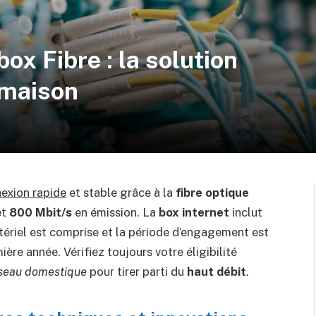
ox Fibre : la solution
 maison
exion rapide
et stable grâce à la
fibre optique
et
800 Mbit/s
en émission. La
box internet
inclut
matériel est comprise et la période d’engagement est
ère année. Vérifiez toujours votre éligibilité
seau domestique
pour tirer parti du
haut débit
.