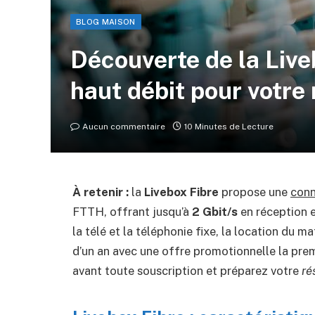
BLOG MAISON
Découverte de la Liveb
haut débit pour votre
Aucun commentaire
10 Minutes de Lecture
À retenir :
la
Livebox Fibre
propose une
conn
FTTH, offrant jusqu’à
2 Gbit/s
en réception 
la télé et la téléphonie fixe, la location du 
d’un an avec une offre promotionnelle la premi
avant toute souscription et préparez votre
ré