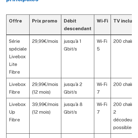
Offre
Prix promo
Débit
Wi‑Fi
TV incluse
descendant
Série
29,99€/mois
jusqu’à 1
Wi‑Fi
200 chaîne
spéciale
Gbit/s
5
Livebox
Lite
Fibre
Livebox
29,99€/mois
jusqu’à 2
Wi‑Fi
200 chaîne
Fibre
(12 mois)
Gbit/s
7
Livebox
39,99€/mois
jusqu’à 8
Wi‑Fi
200 chaînes
Up
(12 mois)
Gbit/s
7
2
Fibre
décodeurs
possibles