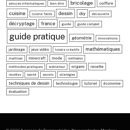
bricolage
coiffure
astuces informatiques
bien-être
cuisine
dessin
diy
découverte
cuisine facile
france
décryptage
guide
guide complet
guide pratique
géométrie
innovations
mathématiques
jardinage
jeux vidéo
loisirs créatifs
minecraft
mode
maîtriser
méthodes
recette
origami
méthodes pratiques
ordinateur
santé
stratégies
recettes
secrets
techniques de dessin
technologie
tutoriel
économie
évaluation