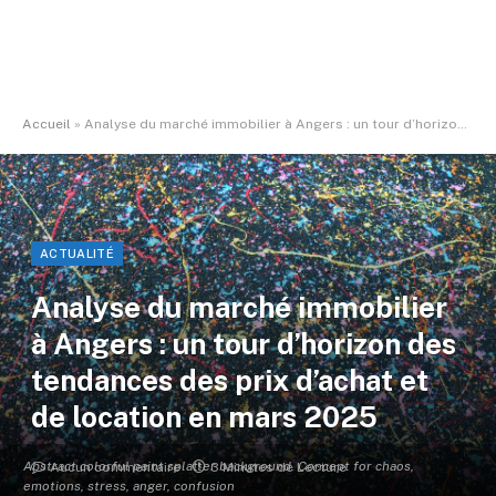
Accueil
»
Analyse du marché immobilier à Angers : un tour d’horizon des tendances des prix d’achat et de location en mars 2025
ACTUALITÉ
Analyse du marché immobilier
à Angers : un tour d’horizon des
tendances des prix d’achat et
de location en mars 2025
Abstract colorful paint splatter background. Concept for chaos,
Aucun commentaire
3 Minutes de Lecture
emotions, stress, anger, confusion