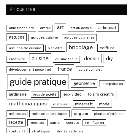
ÉTIQUETTES
art
artisanat
aide financière
amour
art du dessin
astuces
astuces cuisine
astuces culinaires
bricolage
coiffure
astuces de cuisine
bien-être
cuisine
dessin
diy
créativité
cuisine facile
france
développement personnel
guide complet
guide pratique
géométrie
interprétation
jardinage
jeux vidéo
loisirs créatifs
jeux de société
mathématiques
mode
minecraft
maîtriser
origami
méthodes
méthodes pratiques
plantes d'intérieur
recette
recettes
santé
secrets
signification
stratégies
spiritualité
stratégies de jeu