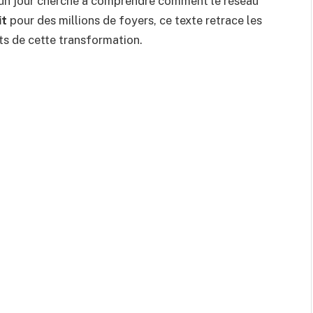
z un jour cherché à comprendre comment le réseau
it
pour des millions de foyers, ce texte retrace les
ets de cette transformation.