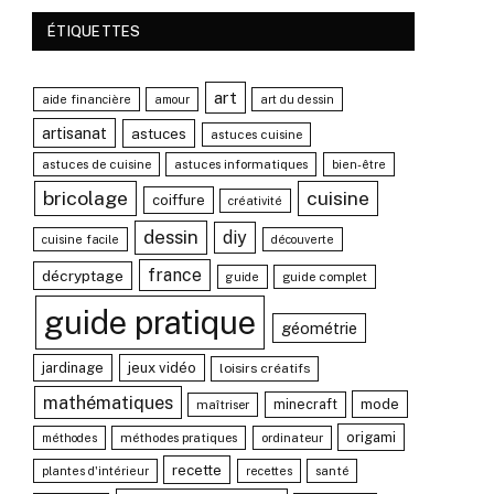
ÉTIQUETTES
art
aide financière
amour
art du dessin
artisanat
astuces
astuces cuisine
astuces de cuisine
astuces informatiques
bien-être
bricolage
cuisine
coiffure
créativité
dessin
diy
cuisine facile
découverte
france
décryptage
guide complet
guide
guide pratique
géométrie
jardinage
jeux vidéo
loisirs créatifs
mathématiques
minecraft
mode
maîtriser
origami
méthodes pratiques
ordinateur
méthodes
recette
santé
plantes d'intérieur
recettes