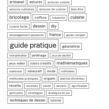
artisanat
astuces
astuces cuisine
astuces culinaires
astuces de cuisine
bien-être
bricolage
cuisine
coiffure
créativité
dessin
diy
cuisine facile
france
développement personnel
guide complet
guide pratique
géométrie
jardinage
interprétation
jeux de société
mathématiques
jeux vidéo
loisirs créatifs
mode
minecraft
maîtriser
méthodes
origami
méthodes pratiques
plantes d'intérieur
recette
recettes
santé
secrets
signification
stratégies
spiritualité
stratégies de jeu
techniques de dessin
tutoriel