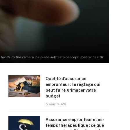
hands to the camera, help and self help concept, mental health
Quotité d’assurance
emprunteur : le réglage qui
peut faire grimacer votre
budget
5 août 2026
Assurance emprunteur et mi-
temps thérapeutique : ce que