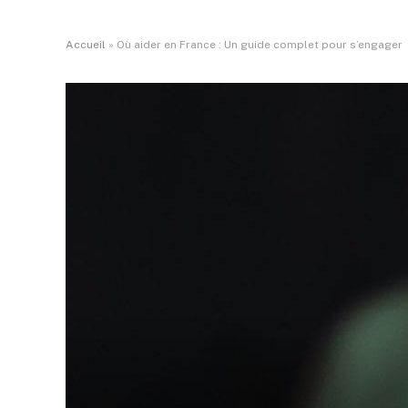
Accueil
»
Où aider en France : Un guide complet pour s’engager