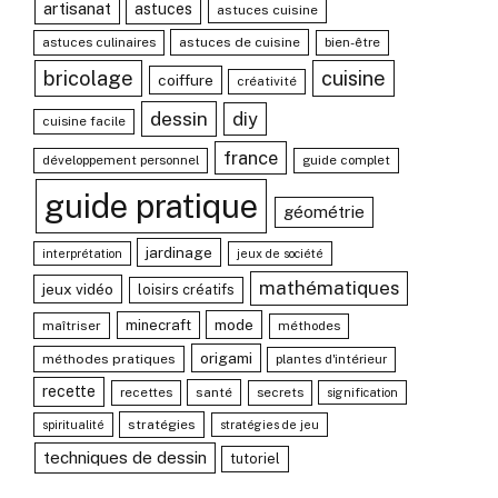
artisanat
astuces
astuces cuisine
astuces culinaires
astuces de cuisine
bien-être
bricolage
cuisine
coiffure
créativité
dessin
diy
cuisine facile
france
développement personnel
guide complet
guide pratique
géométrie
jardinage
interprétation
jeux de société
mathématiques
jeux vidéo
loisirs créatifs
mode
minecraft
maîtriser
méthodes
origami
méthodes pratiques
plantes d'intérieur
recette
recettes
santé
secrets
signification
stratégies
spiritualité
stratégies de jeu
techniques de dessin
tutoriel