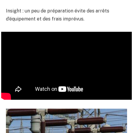
Insight : un peu de préparation évite des arrêts
d’équipement et des frais imprévus.