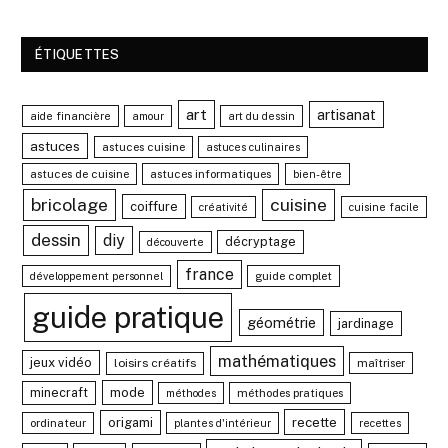
ÉTIQUETTES
art
artisanat
aide financière
amour
art du dessin
astuces
astuces cuisine
astuces culinaires
astuces de cuisine
astuces informatiques
bien-être
bricolage
cuisine
coiffure
créativité
cuisine facile
dessin
diy
décryptage
découverte
france
guide complet
développement personnel
guide pratique
géométrie
jardinage
mathématiques
jeux vidéo
loisirs créatifs
maîtriser
minecraft
mode
méthodes pratiques
méthodes
recette
origami
ordinateur
plantes d'intérieur
recettes