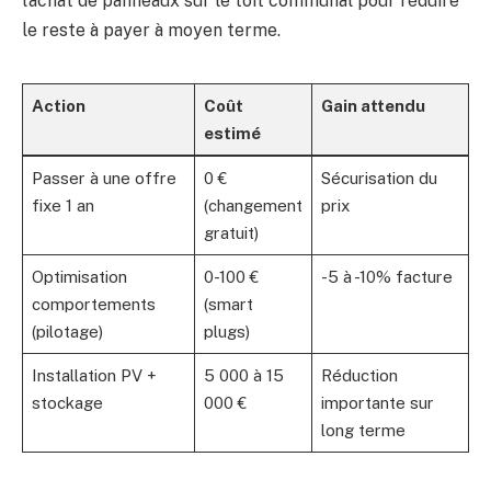
l’achat de panneaux sur le toit communal pour réduire
le reste à payer à moyen terme.
Action
Coût
Gain attendu
estimé
Passer à une offre
0 €
Sécurisation du
fixe 1 an
(changement
prix
gratuit)
Optimisation
0-100 €
-5 à -10% facture
comportements
(smart
(pilotage)
plugs)
Installation PV +
5 000 à 15
Réduction
stockage
000 €
importante sur
long terme