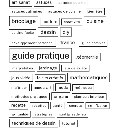
artisanat
astuces
astuces cuisine
astuces culinaires
astuces de cuisine
bien-être
bricolage
cuisine
coiffure
créativité
dessin
diy
cuisine facile
france
développement personnel
guide complet
guide pratique
géométrie
jardinage
interprétation
jeux de société
mathématiques
jeux vidéo
loisirs créatifs
mode
minecraft
maîtriser
méthodes
origami
méthodes pratiques
plantes d'intérieur
recette
recettes
santé
secrets
signification
stratégies
spiritualité
stratégies de jeu
techniques de dessin
tutoriel