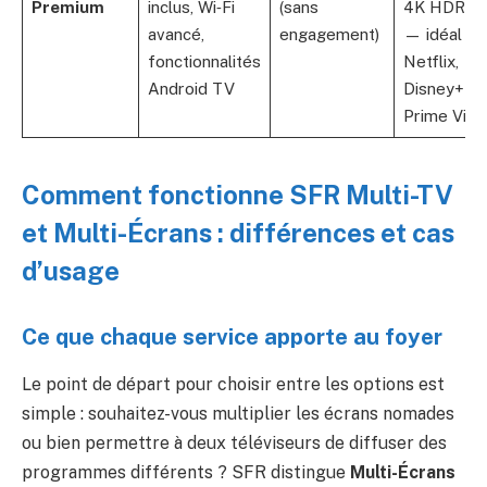
Premium
inclus, Wi‑Fi
(sans
4K HDR, D
avancé,
engagement)
— idéal po
fonctionnalités
Netflix,
Android TV
Disney+ et
Prime Vide
Comment fonctionne SFR Multi-TV
et Multi-Écrans : différences et cas
d’usage
Ce que chaque service apporte au foyer
Le point de départ pour choisir entre les options est
simple : souhaitez-vous multiplier les écrans nomades
ou bien permettre à deux téléviseurs de diffuser des
programmes différents ? SFR distingue
Multi-Écrans