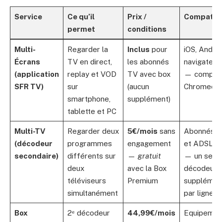
Service
Ce qu’il
Prix /
Compatibi
permet
conditions
Multi-
Regarder la
Inclus
pour
iOS, Androi
Écrans
TV en direct,
les abonnés
navigateur
(application
replay et VOD
TV avec box
— compati
SFR TV)
sur
(aucun
Chromecas
smartphone,
supplément)
tablette et PC
Multi-TV
Regarder deux
5€/mois
sans
Abonnés F
(décodeur
programmes
engagement
et ADSL/V
secondaire)
différents sur
—
gratuit
— un seul
deux
avec la Box
décodeur
téléviseurs
Premium
supplémen
simultanément
par ligne
Box
2ᵉ décodeur
44,99€/mois
Equipemen