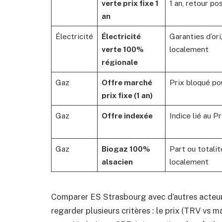
verte prix fixe 1
1 an, retour po
an
Électricité
Électricité
Garanties d’or
verte 100%
localement
régionale
Gaz
Offre marché
Prix bloqué po
prix fixe (1 an)
Gaz
Offre indexée
Indice lié au 
Gaz
Biogaz 100%
Part ou totali
alsacien
localement
Comparer ES Strasbourg avec d’autres acte
regarder plusieurs critères : le prix (TRV vs mar