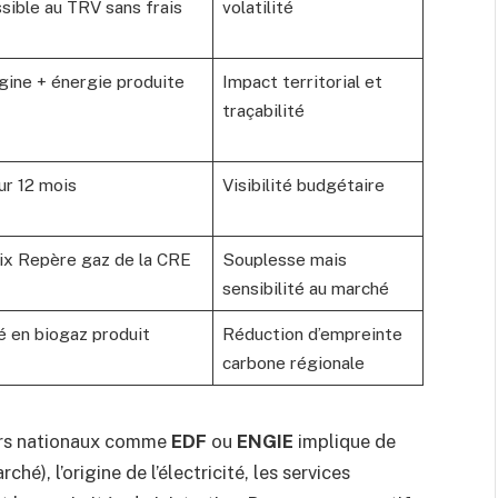
ssible au TRV sans frais
volatilité
igine + énergie produite
Impact territorial et
traçabilité
ur 12 mois
Visibilité budgétaire
Prix Repère gaz de la CRE
Souplesse mais
sensibilité au marché
té en biogaz produit
Réduction d’empreinte
carbone régionale
urs nationaux comme
EDF
ou
ENGIE
implique de
ché), l’origine de l’électricité, les services