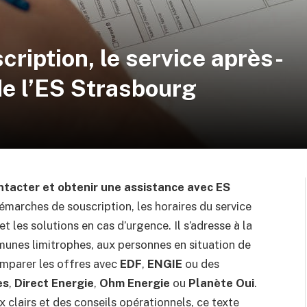
scription, le service après-
 de l’ES Strasbourg
ontacter et obtenir une assistance avec ES
émarches de souscription, les horaires du service
et les solutions en cas d’urgence. Il s’adresse à la
unes limitrophes, aux personnes en situation de
mparer les offres avec
EDF
,
ENGIE
ou des
es
,
Direct Energie
,
Ohm Energie
ou
Planète Oui
.
 clairs et des conseils opérationnels, ce texte