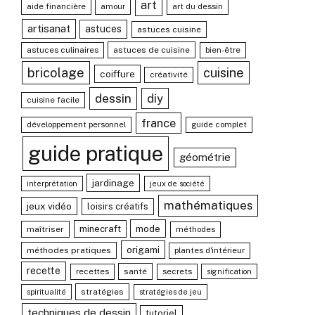
art
aide financière
amour
art du dessin
artisanat
astuces
astuces cuisine
astuces culinaires
astuces de cuisine
bien-être
bricolage
cuisine
coiffure
créativité
dessin
diy
cuisine facile
france
développement personnel
guide complet
guide pratique
géométrie
jardinage
interprétation
jeux de société
mathématiques
jeux vidéo
loisirs créatifs
mode
minecraft
maîtriser
méthodes
origami
méthodes pratiques
plantes d'intérieur
recette
recettes
santé
secrets
signification
stratégies
spiritualité
stratégies de jeu
techniques de dessin
tutoriel