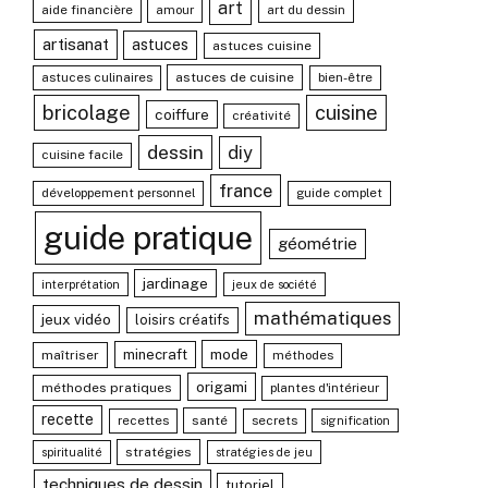
art
aide financière
amour
art du dessin
artisanat
astuces
astuces cuisine
astuces culinaires
astuces de cuisine
bien-être
bricolage
cuisine
coiffure
créativité
dessin
diy
cuisine facile
france
développement personnel
guide complet
guide pratique
géométrie
jardinage
interprétation
jeux de société
mathématiques
jeux vidéo
loisirs créatifs
mode
minecraft
maîtriser
méthodes
origami
méthodes pratiques
plantes d'intérieur
recette
recettes
santé
secrets
signification
stratégies
spiritualité
stratégies de jeu
techniques de dessin
tutoriel