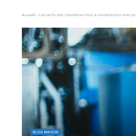
Accueil
»
Les tarifs des chaudières fioul à condensation avec p
BLOG MAISON