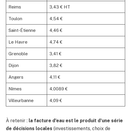
Reims
3,43 € HT
Toulon
4,54 €
Saint-Étienne
4,46 €
Le Havre
4,74 €
Grenoble
3,41 €
Dijon
3,82 €
Angers
4,11 €
Nîmes
4,0089 €
Villeurbanne
4,09 €
À retenir :
la facture d’eau est le produit d’une série
de décisions locales
(investissements, choix de