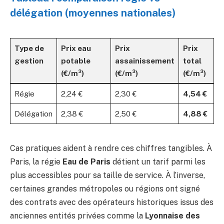
délégation (moyennes nationales)
Type de
Prix eau
Prix
Prix
gestion
potable
assainissement
total
(€/m³)
(€/m³)
(€/m³)
Régie
2,24 €
2,30 €
4,54 €
Délégation
2,38 €
2,50 €
4,88 €
Cas pratiques aident à rendre ces chiffres tangibles. À
Paris, la régie
Eau de Paris
détient un tarif parmi les
plus accessibles pour sa taille de service. À l’inverse,
certaines grandes métropoles ou régions ont signé
des contrats avec des opérateurs historiques issus des
anciennes entités privées comme la
Lyonnaise des