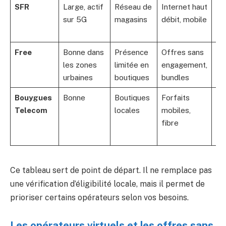
SFR
Large, actif
Réseau de
Internet haut
Op
sur 5G
magasins
débit, mobile
lig
ma
Free
Bonne dans
Présence
Offres sans
Su
les zones
limitée en
engagement,
pr
urbaines
boutiques
bundles
en 
Bouygues
Bonne
Boutiques
Forfaits
As
Telecom
locales
mobiles,
fra
fibre
op
lig
Ce tableau sert de point de départ. Il ne remplace pas
une vérification d’éligibilité locale, mais il permet de
prioriser certains opérateurs selon vos besoins.
Les opérateurs virtuels et les offres sans