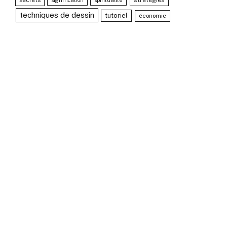
secrets
stratégies
signification
spiritualité
techniques de dessin
tutoriel
économie