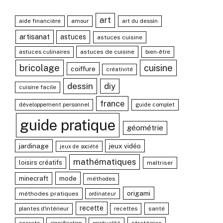
art
aide financière
amour
art du dessin
artisanat
astuces
astuces cuisine
astuces culinaires
astuces de cuisine
bien-être
bricolage
cuisine
coiffure
créativité
dessin
diy
cuisine facile
france
développement personnel
guide complet
guide pratique
géométrie
jardinage
jeux vidéo
jeux de société
mathématiques
loisirs créatifs
maîtriser
mode
minecraft
méthodes
origami
méthodes pratiques
ordinateur
recette
plantes d'intérieur
recettes
santé