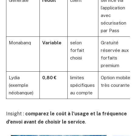
Générale
réduit
client
service via
l’application
avec
sécurisation
par Pass
Monabanq
Variable
selon
Gratuité
forfait
réservée aux
choisi
forfaits
premium
Lydia
0,80 €
limites
Option mobile
(exemple
spécifiques
très courante
néobanque)
au compte
Insight :
comparez le coût à l’usage et la fréquence
d’envoi avant de choisir le service
.