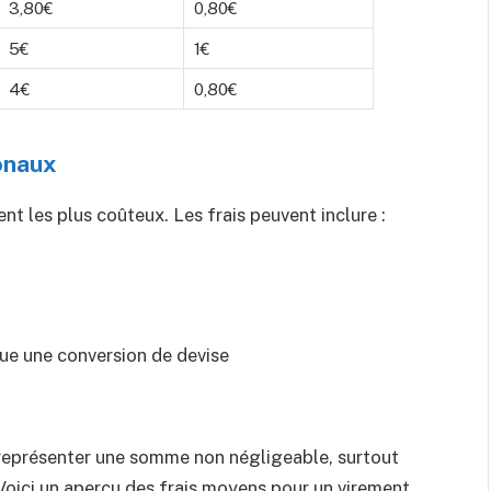
3,80€
0,80€
5€
1€
4€
0,80€
ionaux
t les plus coûteux. Les frais peuvent inclure :
que une conversion de devise
 représenter une somme non négligeable, surtout
oici un aperçu des frais moyens pour un virement