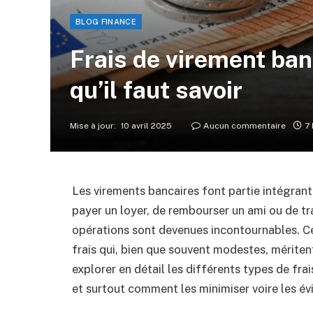
BLOG FINANCE
Frais de virement ban
qu’il faut savoir
Mise à jour:
10 avril 2025
Aucun commentaire
7
Les virements bancaires font partie intégrante
payer un loyer, de rembourser un ami ou de tr
opérations sont devenues incontournables. C
frais qui, bien que souvent modestes, méritent
explorer en détail les différents types de fra
et surtout comment les minimiser voire les év