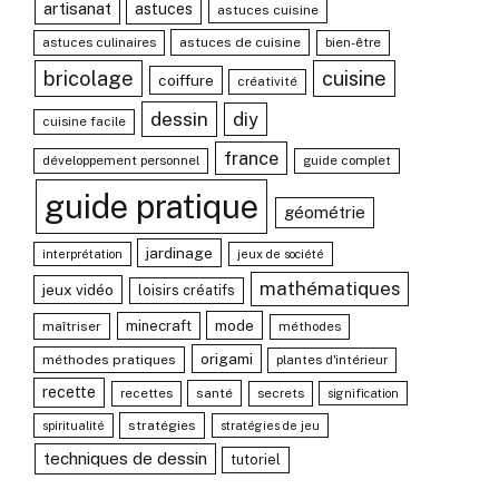
artisanat
astuces
astuces cuisine
astuces culinaires
astuces de cuisine
bien-être
bricolage
cuisine
coiffure
créativité
dessin
diy
cuisine facile
france
développement personnel
guide complet
guide pratique
géométrie
jardinage
interprétation
jeux de société
mathématiques
jeux vidéo
loisirs créatifs
mode
minecraft
maîtriser
méthodes
origami
méthodes pratiques
plantes d'intérieur
recette
recettes
santé
secrets
signification
stratégies
spiritualité
stratégies de jeu
techniques de dessin
tutoriel